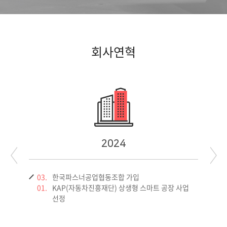
회사연혁
2024
03.
한국파스너공업협동조합 가입
1
01.
KAP(자동차진흥재단) 상생형 스마트 공장 사업
1
선정
1
0