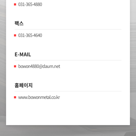
031-365-4880
팩스
031-365-4640
E-MAIL
bowon4880@daum.net
홈페이지
www.bowonmetal.co.kr