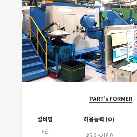
PART’s FORMER
설비명
허용능력 (Φ)
6단
Φ6.0~Φ18.0