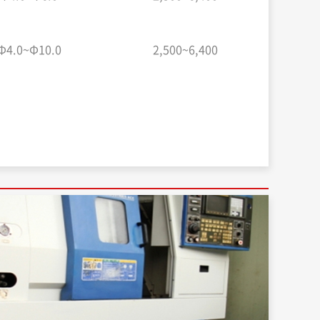
Φ4.0~Φ10.0
2,500~6,400